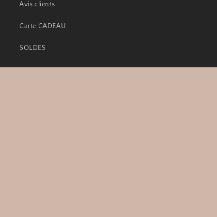
Avis clients
Carte CADEAU
SOLDES
Autres
Recherche
Les avis de mes clients
Vous avez une question ?
© 2026,
CréaLoArt
Commerce électronique propulsé par Shopify