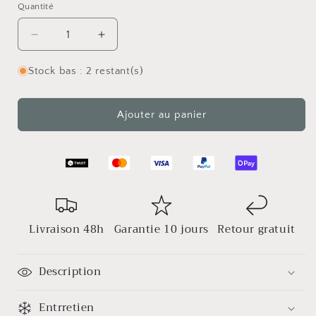
Quantité
Réduire
Augmenter
la
la
quantité
quantité
Stock bas : 2 restant(s)
de
de
Bracelet
Bracelet
Multi-
Multi-
Ajouter au panier
rangs
rangs
ANIS
ANIS
Livraison 48h
Garantie 10 jours
Retour gratuit
Description
Entrretien