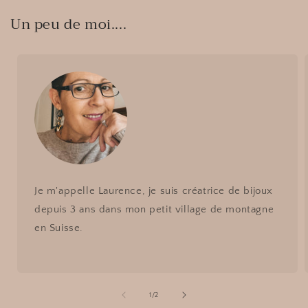
Un peu de moi....
Je m'appelle Laurence, je suis créatrice de bijoux
depuis 3 ans dans mon petit village de montagne
en Suisse.
de
1
/
2