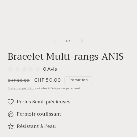
de
1
/
6
Bracelet Multi-rangs ANIS
0 Avis
Prix
Prix
CHF 50.00
Promotion
CHF 80.00
habituel
promotionnel
Frais d'expédition
calculés à l'étape de paiement.
Perles Semi-précieuses
Fermoir coulissant
Résistant à l'eau