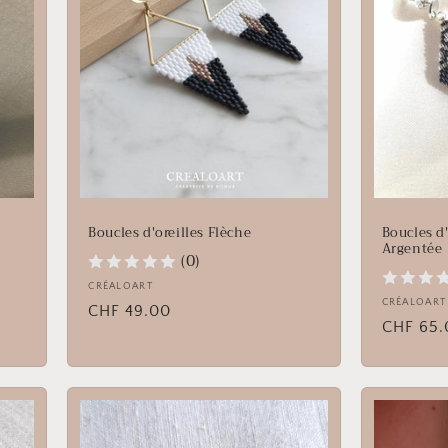
Boucles d'oreilles Flèche
Boucles d
Argentée
(0)
Fournisseur :
CRÉALOART
Fournisse
CRÉALOART
Prix
CHF 49.00
Prix
CHF 65.
habituel
habituel