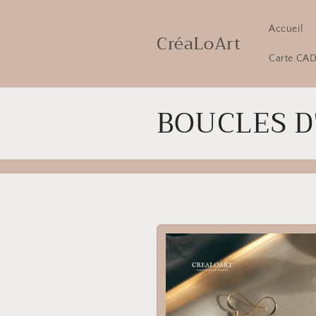
et
passer
au
Accueil
CréaLoArt
contenu
Carte CA
C
BOUCLES D
o
l
l
e
c