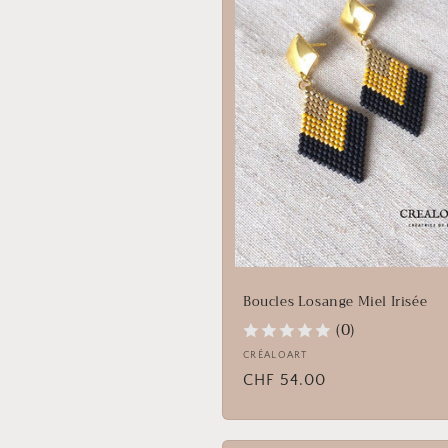
Boucles Losange Miel Irisée
(0)
Fournisseur :
CRÉALOART
Prix
CHF 54.00
habituel