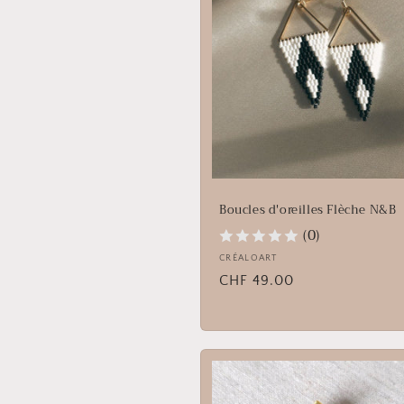
t
i
o
n
:
Boucles d'oreilles Flèche N&B
(0)
Fournisseur :
CRÉALOART
Prix
CHF 49.00
habituel