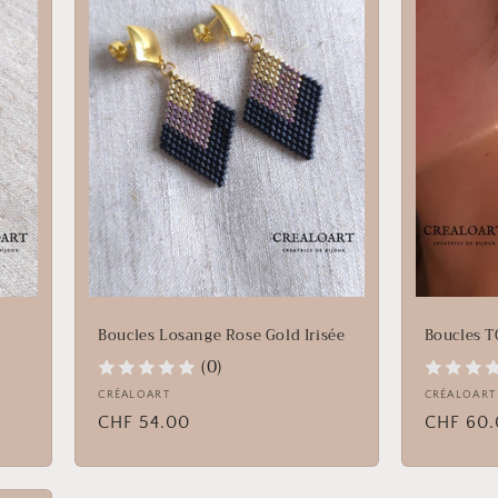
Boucles Losange Rose Gold Irisée
Boucles 
(0)
Fournisseur :
CRÉALOART
Fournisse
CRÉALOART
Prix
CHF 54.00
Prix
CHF 60.
habituel
habituel