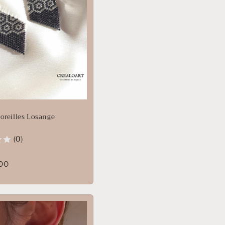
'oreilles Losange
(0)
ur :
00