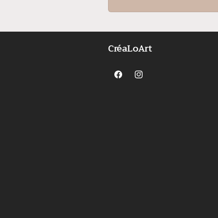
habituel
CréaLoArt
Facebook
Instagram