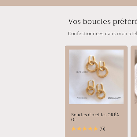
Vos boucles préfér
Confectionnées dans mon ateli
Boucles d'oreilles ORÉA
Or
(6)