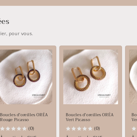
ées
er, pour vous.
Boucles d'oreilles ORÉA
Boucles d'oreilles ORÉA
Bo
Rouge Picasso
Vert Picasso
Ver
(0)
(0)