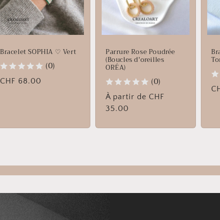
Bracelet SOPHIA ♡ Vert
Parrure Rose Poudrée
Br
(Boucles d'oreilles
To
(0)
ORÉA)
(0)
Prix
CHF 68.00
Pr
C
habituel
Prix
À partir de CHF
ha
habituel
35.00