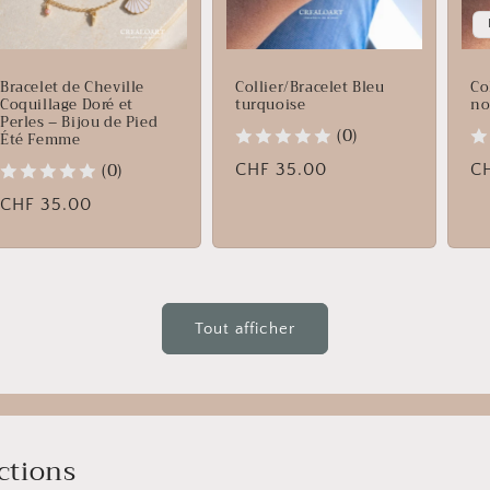
Bracelet de Cheville
Collier/Bracelet Bleu
Co
Coquillage Doré et
turquoise
no
Perles – Bijou de Pied
(0)
Été Femme
(0)
Prix
CHF 35.00
Pr
C
habituel
ha
Prix
CHF 35.00
habituel
Tout afficher
ctions