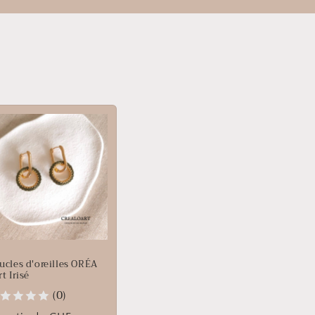
ucles d'oreilles ORÉA
t Irisé
(0)