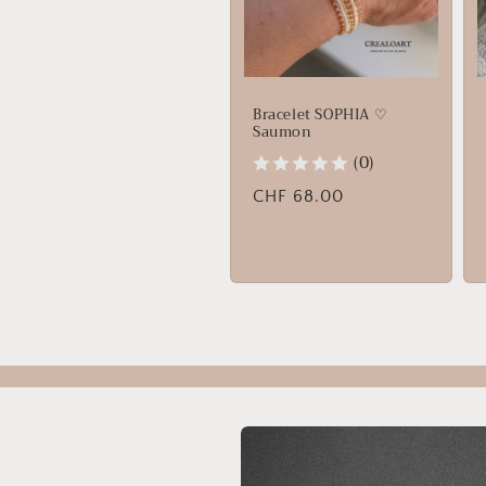
Bracelet SOPHIA ♡
Saumon
(0)
Prix
CHF 68.00
habituel