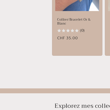
Collier/Bracelet Or &
Blanc
(0)
Prix
CHF 35.00
habituel
Explorez mes colle