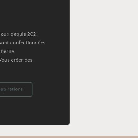
ijoux depuis 2021
sont confectionnées
 Berne
 Vous créer des
spirations