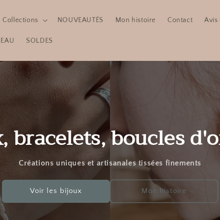
Collections
NOUVEAUTÉS
Mon histoire
Contact
Avis 
DEAU
SOLDES
, bracelets, boucles d'o
Créations uniques et artisanales tissées finements
Voir les bijoux
Mon histoire