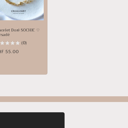
acelet Doré SOCHIC ♡
rsadé
(0)
ix
HF 55.00
bituel