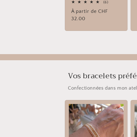
6
(6)
total
Prix
À partir de CHF
des
critiques
habituel
32.00
Vos bracelets préf
Confectionnées dans mon ateli