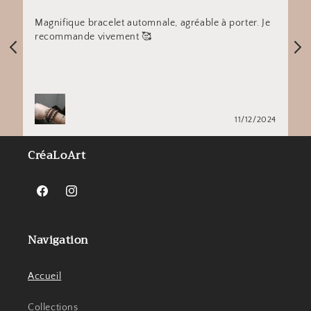
Magnifique bracelet automnale, agréable à porter. Je
recommande vivement 🥰
5
11/12/2024
CréaLoArt
Facebook
Instagram
Navigation
Accueil
Collections