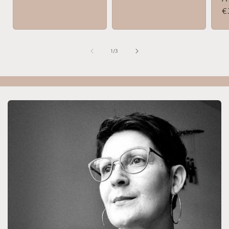
habituel
habituel
h
€
de
1
/
3