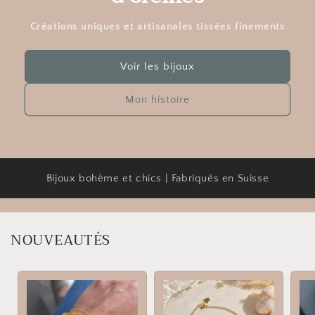
Créations uniques et artisanales tissées finements
Voir les bijoux
Mon histoire
Bijoux bohème et chics | Fabriqués en Suisse
NOUVEAUTÉS