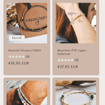
Épuisé
Bracelet Picasso NERO
Bracelets ÉTÉ Agate
Indienne
(0)
(0)
Prix
€16,95 EUR
Prix
€27,95 EUR
habituel
habituel