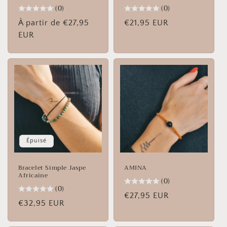
(0)
(0)
Prix
À partir de €27,95
Prix
€21,95 EUR
habituel
EUR
habituel
Épuisé
Bracelet Simple Jaspe
AMINA
Africaine
(0)
(0)
Prix
€27,95 EUR
Prix
€32,95 EUR
habituel
habituel