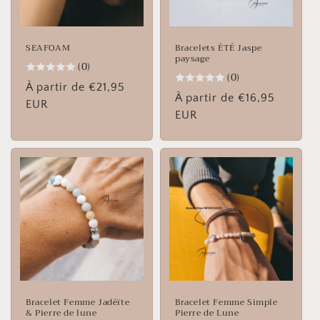
SEAFOAM
Bracelets ÉTÉ Jaspe
paysage
(0)
(0)
Prix
À partir de €21,95
Prix
À partir de €16,95
habituel
EUR
habituel
EUR
Bracelet Femme Jadéïte
Bracelet Femme Simple
& Pierre de lune
Pierre de Lune