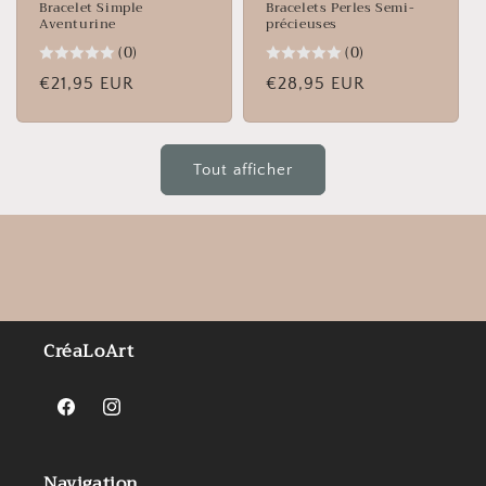
Bracelet Simple
Bracelets Perles Semi-
Aventurine
précieuses
(0)
(0)
Prix
€21,95 EUR
Prix
€28,95 EUR
habituel
habituel
Tout afficher
CréaLoArt
Facebook
Instagram
Navigation