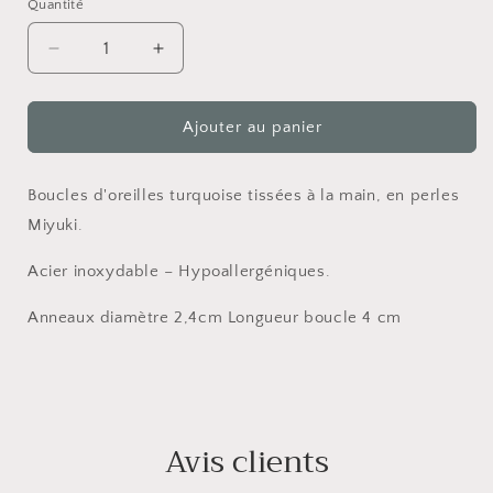
Quantité
Réduire
Augmenter
la
la
quantité
quantité
de
de
Ajouter au panier
Boucles
Boucles
d&#39;oreilles
d&#39;oreilles
ORÉA
ORÉA
Boucles d'oreilles turquoise tissées à la main, en perles
Turquoise
Turquoise
Miyuki.
Acier inoxydable – Hypoallergéniques.
Anneaux diamètre 2,4cm Longueur boucle 4 cm
Avis clients